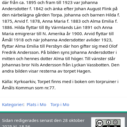
där från ca. 1895 och fram till 1923 var Johanna
Andersdotter f. 1842 och änka efter Johan August Flink på
den närbelägna gården Torpa. Johanna och barnen Hilda f.
1875, Arvid f. 1878, Anna Maria f. 1883 och Alma Emilia f.
1886. Hilda flyttar till By Värmlands Län 1891 och Anna
Maria emigrerar till N. Amerika år 1900. Arvid flyttar till
Åmål 1918 och när Johanna Andersdotter avlider 1923,
flyttar Alma Emilia till Persbyn där hon gifter sig med Olof
Fredrik Andersson. På bilden syns Johanna Andersdotter i
mitten och hennes dotter Alma till höger. Till vänster står
Johannas bror Nils Andersson från Lyckan Vassbotten. Den
andra bilden visar resterna av torpet Hagen.
Källa: Kyrkoarkiv, Torpet finns med i boken om torpruiner i
Åmåls Kommun som nr.77.
Kategorier
:
Plats i Mo
Torp i Mo
Sidan redigerades senast den 28 oktober
2025 kl. 18.56.