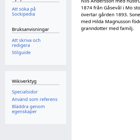
Nils Andersson med hustru 
1874 från Gåsevål i Mo st
Att söka på
Sockipedia
övertar gården 1893. Sone
med Hilda Magnusson född
granndotter med familj.
Bruksanvisningar
Att skriva och
redigera
Stilguide
Wikiverktyg
Specialsidor
Använd som referens
Bläddra genom
egenskaper