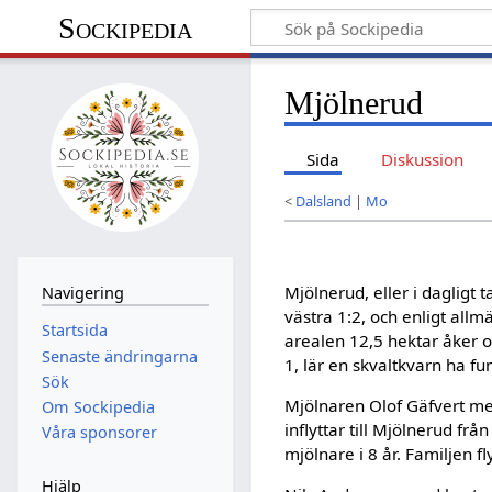
Sockipedia
Mjölnerud
Sida
Diskussion
<
Dalsland
|
Mo
Mjölnerud, eller i dagligt
Navigering
västra 1:2, och enligt all
Startsida
arealen 12,5 hektar åker o
Senaste ändringarna
1, lär en skvaltkvarn ha fu
Sök
Mjölnaren Olof Gäfvert me
Om Sockipedia
inflyttar till Mjölnerud fr
Våra sponsorer
mjölnare i 8 år. Familjen fl
Hjälp