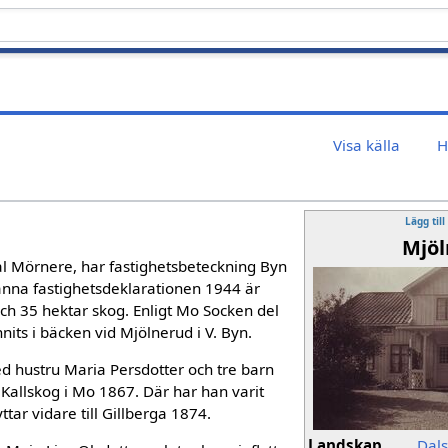
Visa källa
H
Lägg till
Mjöl
 tal Mörnere, har fastighetsbeteckning Byn
männa fastighetsdeklarationen 1944 är
ch 35 hektar skog. Enligt Mo Socken del
nnits i bäcken vid Mjölnerud i V. Byn.
d hustru Maria Persdotter och tre barn
ån Kallskog i Mo 1867. Där har han varit
yttar vidare till Gillberga 1874.
Landskap
Dal