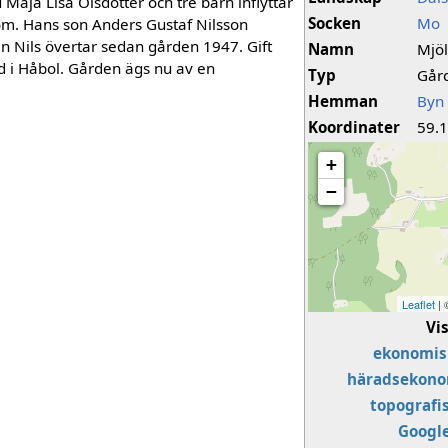
Maja Lisa Olsdotter och tre barn inflyttar
Socken
Mo
om. Hans son Anders Gustaf Nilsson
n Nils övertar sedan gården 1947. Gift
Namn
Mjö
 i Håbol. Gården ägs nu av en
Typ
Går
Hemman
Byn 
Koordinater
59.
+
−
Leaflet
|
Vi
ekonomis
häradsekono
topografi
Googl