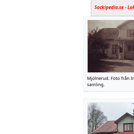
Sockipedia.se - Lo
Mjölnerud. Foto från I
samling.