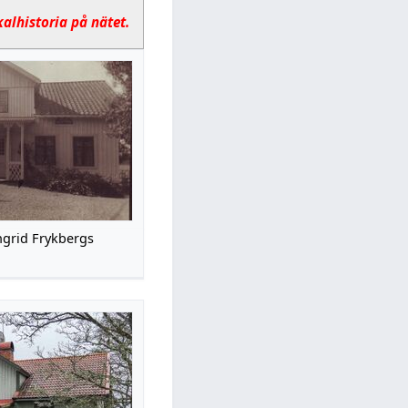
kalhistoria på nätet.
ngrid Frykbergs