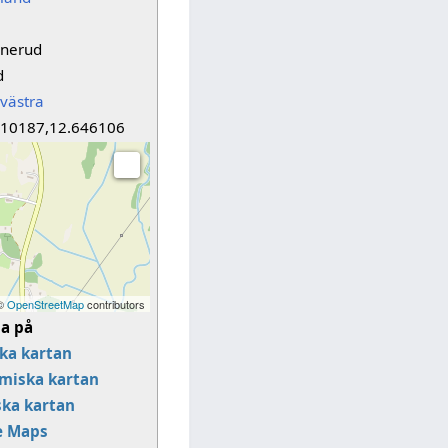
lnerud
d
västra
110187,12.646106
 ©
OpenStreetMap
contributors
sa på
ka kartan
miska kartan
ska kartan
e Maps