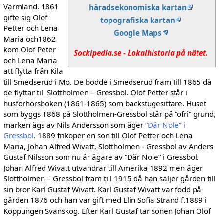
Värmland. 1861
häradsekonomiska kartan
gifte sig Olof
topografiska kartan
Petter och Lena
Google Maps
Maria och1862
kom Olof Peter
Sockipedia.se - Lokalhistoria på nätet.
och Lena Maria
att flytta från Kila
till Smedserud i Mo. De bodde i Smedserud fram till 1865 då
de flyttar till Slottholmen – Gressbol. Olof Petter står i
husförhörsboken (1861-1865) som backstugesittare. Huset
som byggs 1868 på Slottholmen-Gressbol står på ”ofri” grund,
marken ägs av Nils Andersson som äger
”Där Nole” i
Gressbol
. 1889 friköper en son till Olof Petter och Lena
Maria, Johan Alfred Wivatt, Slottholmen - Gressbol av Anders
Gustaf Nilsson som nu är ägare av ”Där Nole” i Gressbol.
Johan Alfred Wivatt utvandrar till Amerika 1892 men äger
Slottholmen – Gressbol fram till 1915 då han säljer gården till
sin bror Karl Gustaf Wivatt. Karl Gustaf Wivatt var född på
gården 1876 och han var gift med Elin Sofia Strand f.1889 i
Koppungen Svanskog. Efter Karl Gustaf tar sonen Johan Olof