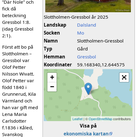
”Där Nole” och
fick då
beteckning
Slottholmen-Gressbol år 2025
Gressbol 1:8.
Landskap
Dalsland
(idag Gressbol
Socken
Mo
2:1).
Namn
Slottholmen-Gressbol
Först att bo på
Typ
Gård
Slottholmen –
Hemman
Gressbol
Gressbol var
Koordinater
59.168340,12.644575
Olof Petter
Nilsson Wivatt.
+
Olof Petter var
−
född 1840 i
Grunnerud, Kila
Värmland och
han var gift med
Lena Maria
Leaflet
| ©
OpenStreetMap
contributors
Carlsdotter
Visa på
f.1836 i Kåled,
ekonomiska kartan
Svanskog