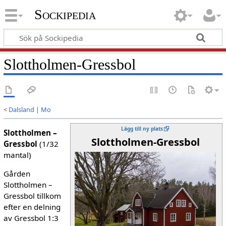
Sockipedia
Slottholmen-Gressbol
<
Dalsland
|
Mo
Lägg till ny plats
Slottholmen –
Slottholmen-Gressbol
Gressbol
(1/32
mantal)
Gården
Slottholmen –
Gressbol tillkom
efter en delning
av Gressbol 1:3