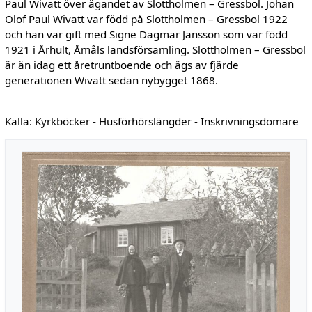
Paul Wivatt över ägandet av Slottholmen – Gressbol. Johan
Olof Paul Wivatt var född på Slottholmen – Gressbol 1922
och han var gift med Signe Dagmar Jansson som var född
1921 i Århult, Åmåls landsförsamling. Slottholmen – Gressbol
är än idag ett åretruntboende och ägs av fjärde
generationen Wivatt sedan nybygget 1868.
Källa: Kyrkböcker - Husförhörslängder - Inskrivningsdomare