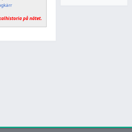
ngkärr
kalhistoria på nätet.