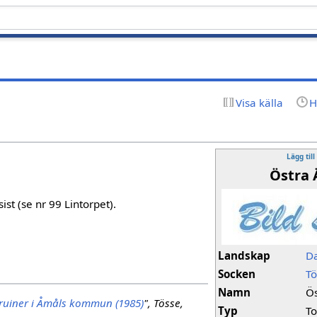
Visa källa
H
Lägg till
Östra 
ist (se nr 99 Lintorpet).
Landskap
Da
Socken
Tö
Namn
Ös
ruiner i Åmåls kommun (1985)
", Tösse,
Typ
To