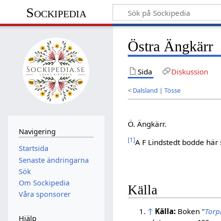
Sockipedia
Östra Ängkärr
Sida
Diskussion
<
Dalsland
|
Tösse
Ö. Ängkärr.
Navigering
[
1
]
A F Lindstedt bodde här s
Startsida
Senaste ändringarna
Sök
Om Sockipedia
Källa
Våra sponsorer
↑
Källa:
Boken "
Torp
Hjälp