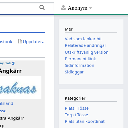
Anonym
Mer
Vad som länkar hit
istorik
Uppdatera
Relaterade ändringar
Utskriftsvänlig version
Permanent länk
 ny plats
Sidinformation
Ängkärr
Sidloggar
Kategorier
lsland
Plats i Tösse
sse
Torp i Tösse
tra Ängkärr
Plats utan koordinat
rp