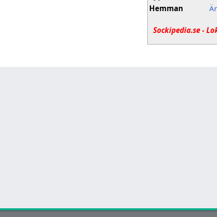
Hemman
Ä
Sockipedia.se - Lo