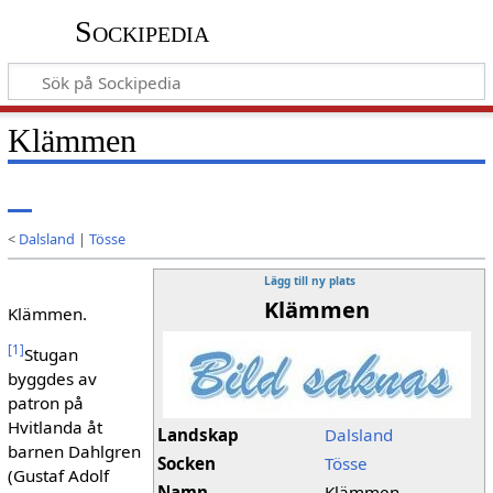
Sockipedia
Klämmen
<
Dalsland
|
Tösse
Lägg till ny plats
Klämmen
Klämmen.
[
1
]
Stugan
byggdes av
patron på
Hvitlanda åt
Landskap
Dalsland
barnen Dahlgren
Socken
Tösse
(Gustaf Adolf
Namn
Klämmen