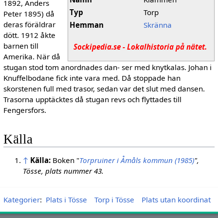
1892, Anders
Typ
Torp
Peter 1895) då
deras föräldrar
Hemman
Skränna
dött. 1912 åkte
barnen till
Sockipedia.se - Lokalhistoria på nätet.
Amerika. När då
stugan stod tom anordnades dan- ser med knytkalas. Johan i
Knuffelbodane fick inte vara med. Då stoppade han
skorstenen full med trasor, sedan var det slut med dansen.
Trasorna upptäcktes då stugan revs och flyttades till
Fengersfors.
Källa
↑
Källa:
Boken "
Torpruiner i Åmåls kommun (1985)
",
Tösse, plats nummer 43.
Kategorier
:
Plats i Tösse
Torp i Tösse
Plats utan koordinat