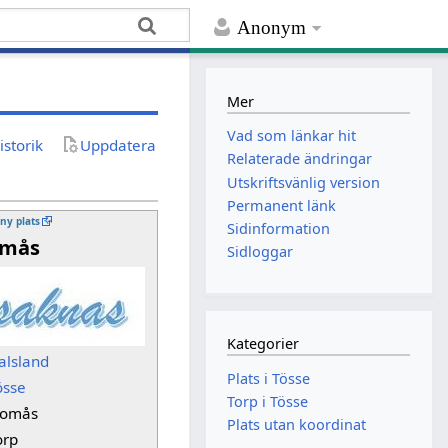
Anonym
Mer
Vad som länkar hit
istorik
Uppdatera
Relaterade ändringar
Utskriftsvänlig version
Permanent länk
 ny plats
Sidinformation
omås
Sidloggar
Kategorier
alsland
Plats i Tösse
össe
Torp i Tösse
lomås
Plats utan koordinat
orp