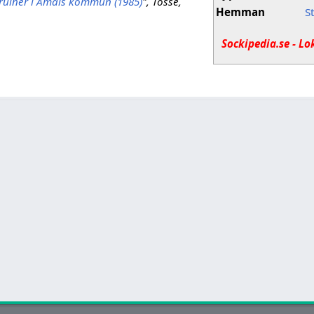
ruiner i Åmåls kommun (1985)
", Tösse,
Hemman
S
Sockipedia.se - Lo