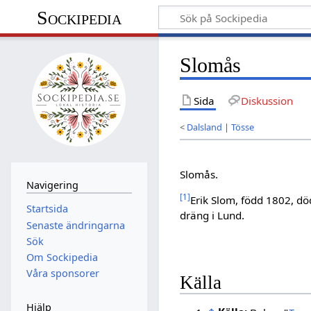
Sockipedia
Slomås
Sida
Diskussion
<
Dalsland
|
Tösse
Slomås.
Navigering
[
1
]
Erik Slom, född 1802, dö
Startsida
dräng i Lund.
Senaste ändringarna
Sök
Om Sockipedia
Våra sponsorer
Källa
Hjälp