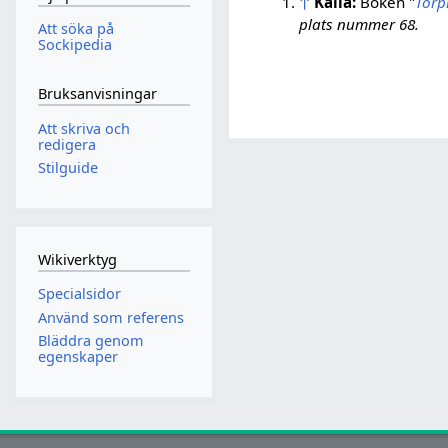
↑
Källa:
Boken "
Torp
plats nummer 68.
Att söka på
Sockipedia
Bruksanvisningar
Att skriva och
redigera
Stilguide
Wikiverktyg
Specialsidor
Använd som referens
Bläddra genom
egenskaper