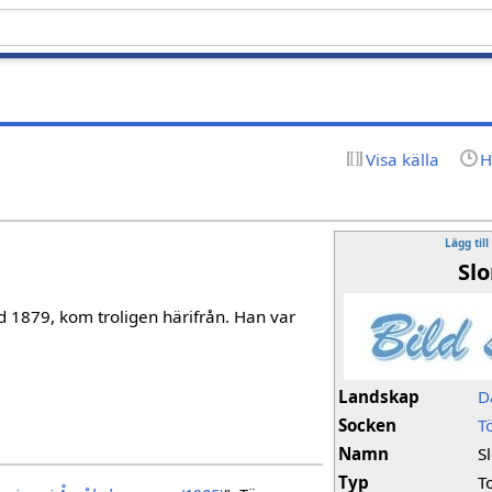
Visa källa
H
Lägg till
Sl
d 1879, kom troligen härifrån. Han var
Landskap
D
Socken
T
Namn
S
Typ
T