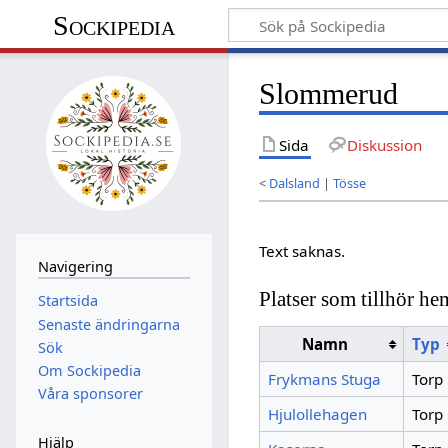
Sockipedia
Slommerud
Sida
Diskussion
<
Dalsland
|
Tösse
Text saknas.
Navigering
Platser som tillhör h
Startsida
Senaste ändringarna
Namn
Typ
Sök
Om Sockipedia
Frykmans Stuga
Torp
Våra sponsorer
Hjulollehagen
Torp
Hjälp