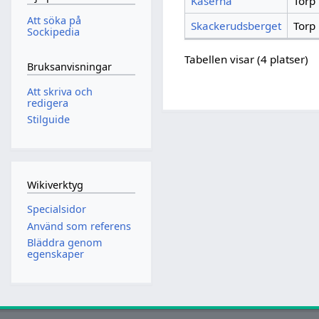
Kaserna
Torp
Att söka på
Skackerudsberget
Torp
Sockipedia
Tabellen visar (4 platser)
Bruksanvisningar
Att skriva och
redigera
Stilguide
Wikiverktyg
Specialsidor
Använd som referens
Bläddra genom
egenskaper