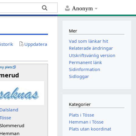
Anonym
Mer
Vad som länkar hit
istorik
Uppdatera
Relaterade ändringar
Utskriftsvänlig version
Permanent länk
 ny plats
Sidinformation
merud
Sidloggar
Kategorier
Dalsland
Plats i Tösse
Tösse
Hemman i Tösse
Slommerud
Plats utan koordinat
Hemman