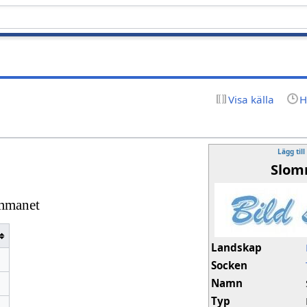
Visa källa
H
Lägg till
Slom
emmanet
Landskap
Socken
Namn
Typ