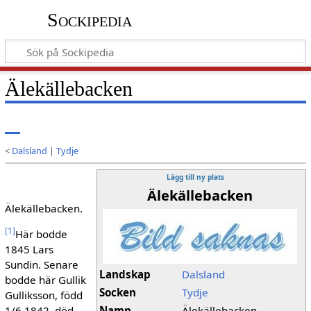
Sockipedia
Älekällebacken
<
Dalsland
|
Tydje
Lägg till ny plats
Älekällebacken
Älekällebacken.
[
1
]
Här bodde
1845 Lars
Sundin. Senare
Landskap
Dalsland
bodde här Gullik
Socken
Tydje
Gulliksson, född
1/6 1842, död
Namn
Älekällebacken