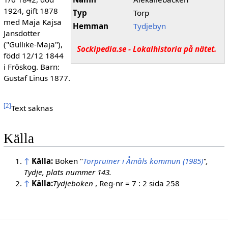
1924, gift 1878
Typ
Torp
med Maja Kajsa
Hemman
Tydjebyn
Jansdotter
("Gullike-Maja"),
Sockipedia.se - Lokalhistoria på nätet.
född 12/12 1844
i Fröskog. Barn:
Gustaf Linus 1877.
[
2
]
Text saknas
Källa
↑
Källa:
Boken "
Torpruiner i Åmåls kommun (1985)
",
Tydje, plats nummer 143.
↑
Källa:
Tydjeboken
, Reg-nr = 7 : 2 sida 258