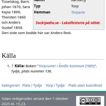
Tisselskog. Barn:
Typ
Torp
Johan 1870, Sara
Kajsa 1866,
Hemman
Torpane
Thorsten 1860
och Anders
Sockipedia.se - Lokalhistoria på nätet.
Gustaf 1B58.
Den siste som bodde här var Anders Rost.
Källa
↑
Källa:
Boken "
Torpruiner i Åmåls kommun (1985)
",
Tydje, plats nummer 136.
Kategorier
:
Plats i Tydje
Torp i Tydje
Plats utan koordinat
Sidan redigerades senast den 7 oktober
2025 kl. 15.23.