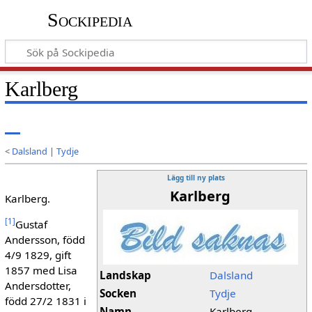
Sockipedia
Karlberg
<
Dalsland
|
Tydje
Lägg till ny plats
Karlberg
Karlberg.
[
1
]
Gustaf
Andersson, född
4/9 1829, gift
1857 med Lisa
Landskap
Dalsland
Andersdotter,
Socken
Tydje
född 27/2 1831 i
Namn
Karlberg