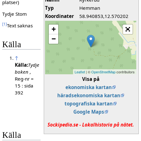
platser)
Typ
Hemman
Tydje Stom
Koordinater
58.940853,12.570202
[
1
]
Text saknas
+
−
Källa
↑
Källa:
Tydje
boken
,
Leaflet
| ©
OpenStreetMap
contributors
Reg-nr =
Visa på
15 : sida
ekonomiska kartan
392
häradsekonomiska kartan
topografiska kartan
Google Maps
Sockipedia.se - Lokalhistoria på nätet.
Källa