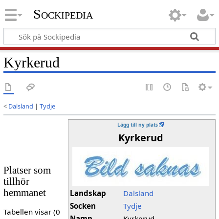
Sockipedia
Kyrkerud
<
Dalsland
|
Tydje
Lägg till ny plats
Kyrkerud
Platser som
tillhör
hemmanet
Landskap
Dalsland
Socken
Tydje
Tabellen visar (0
Namn
Kyrkerud