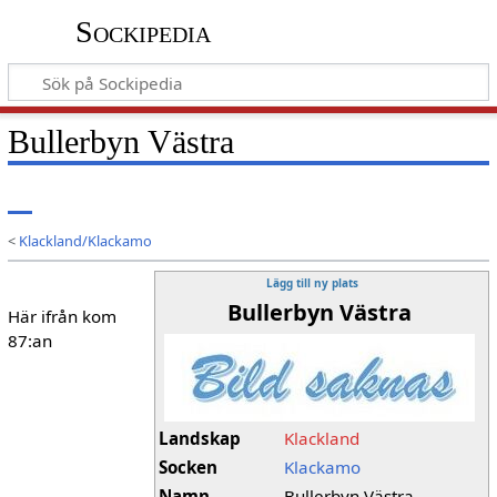
Sockipedia
Bullerbyn Västra
<
Klackland/Klackamo
Lägg till ny plats
Bullerbyn Västra
Här ifrån kom
87:an
Landskap
Klackland
Socken
Klackamo
Namn
Bullerbyn Västra