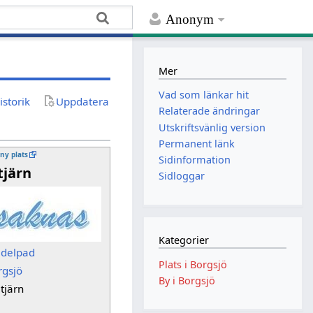
Anonym
Mer
Vad som länkar hit
istorik
Uppdatera
Relaterade ändringar
Utskriftsvänlig version
Permanent länk
 ny plats
Sidinformation
tjärn
Sidloggar
Kategorier
delpad
Plats i Borgsjö
rgsjö
By i Borgsjö
tjärn