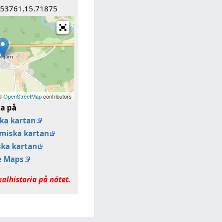
.53761,15.71875
 ©
OpenStreetMap
contributors
sa på
ka kartan
miska kartan
ska kartan
e Maps
kalhistoria på nätet.