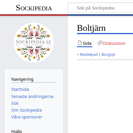
Sockipedia
Boltjärn
Sida
Diskussion
<
Medelpad
|
Borgsjö
Navigering
Startsida
Senaste ändringarna
Sök
Om Sockipedia
Våra sponsorer
Hjälp