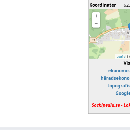
Koordinater
62
+
−
Leaflet
|
Vi
ekonomis
häradsekono
topografi
Googl
Sockipedia.se - Lo