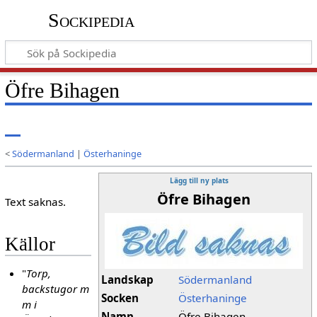
Sockipedia
Öfre Bihagen
<
Södermanland
|
Österhaninge
Lägg till ny plats
Öfre Bihagen
Text saknas.
Källor
"
Torp,
Landskap
Södermanland
backstugor m
Socken
Österhaninge
m i
Namn
Öfre Bihagen