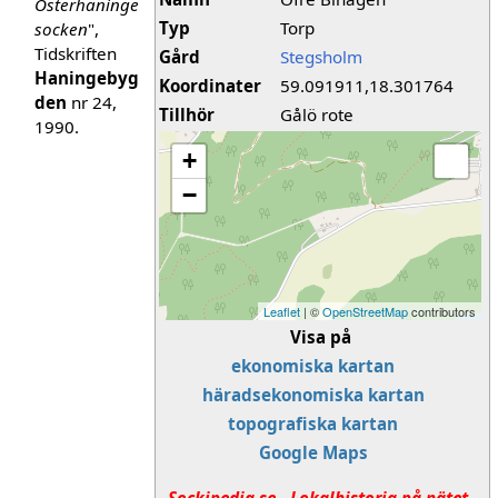
Österhaninge
Typ
Torp
socken
",
Tidskriften
Gård
Stegsholm
Haningebyg
Koordinater
59.091911,18.301764
den
nr 24,
Tillhör
Gålö rote
1990.
+
−
Leaflet
| ©
OpenStreetMap
contributors
Visa på
ekonomiska kartan
häradsekonomiska kartan
topografiska kartan
Google Maps