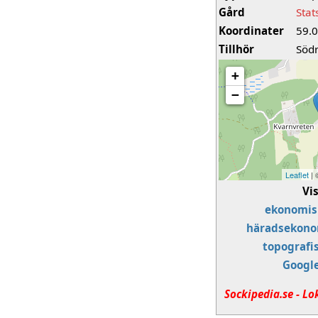
Gård
Stat
Koordinater
59.
Tillhör
Södr
+
−
Leaflet
|
Vi
ekonomis
häradsekono
topografi
Googl
Sockipedia.se - Lo