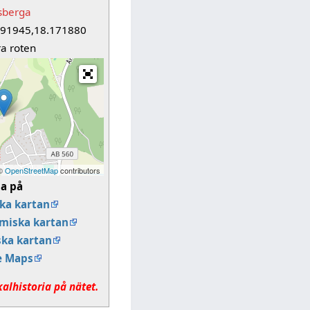
sberga
091945,18.171880
a roten
 ©
OpenStreetMap
contributors
sa på
ka kartan
miska kartan
ska kartan
e Maps
kalhistoria på nätet.