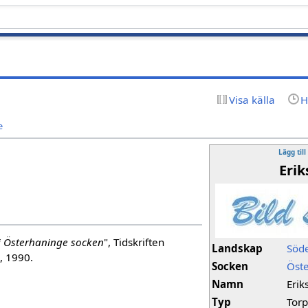
Visa källa
H
e
Lägg till
Erik
i Österhaninge socken
", Tidskriften
Landskap
Söd
, 1990.
Socken
Öst
Namn
Erik
Typ
Tor