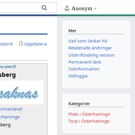
Anonym
Mer
Vad som länkar hit
istorik
Uppdatera
Relaterade ändringar
Utskriftsvänlig version
Permanent länk
 ny plats
Sidinformation
sberg
Sidloggar
Kategorier
ermanland
Plats i Österhaninge
erhaninge
Torp i Österhaninge
sberg
p