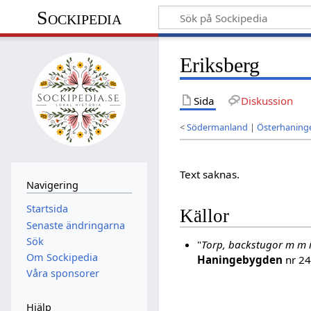
Sockipedia
Eriksberg
Sida
Diskussion
<
Södermanland
|
Österhaning
Text saknas.
Navigering
Startsida
Källor
Senaste ändringarna
Sök
"
Torp, backstugor m m 
Om Sockipedia
Haningebygden
nr 24
Våra sponsorer
Hjälp