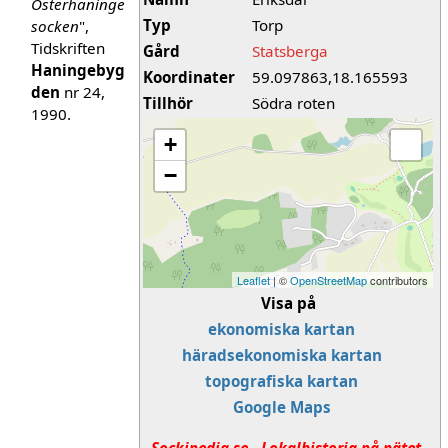
Österhaninge
Typ
Torp
socken
",
Tidskriften
Gård
Statsberga
Haningebyg
Koordinater
59.097863,18.165593
den
nr 24,
Tillhör
Södra roten
1990.
+
−
Leaflet
| ©
OpenStreetMap
contributors
Visa på
ekonomiska kartan
häradsekonomiska kartan
topografiska kartan
Google Maps