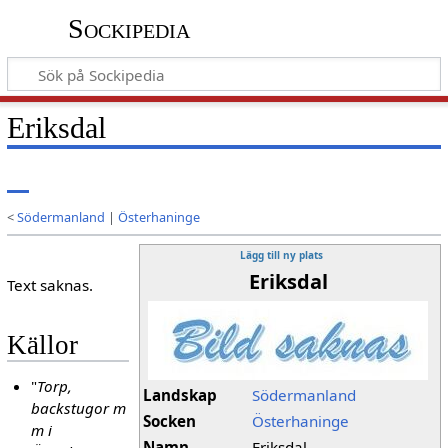
Sockipedia
Eriksdal
<
Södermanland
|
Österhaninge
Lägg till ny plats
Eriksdal
Text saknas.
Källor
"
Torp,
Landskap
Södermanland
backstugor m
Socken
Österhaninge
m i
Namn
Eriksdal