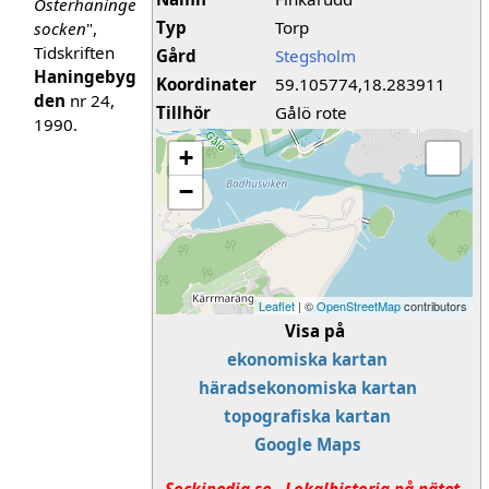
Österhaninge
Typ
Torp
socken
",
Tidskriften
Gård
Stegsholm
Haningebyg
Koordinater
59.105774,18.283911
den
nr 24,
Tillhör
Gålö rote
1990.
+
−
Leaflet
| ©
OpenStreetMap
contributors
Visa på
ekonomiska kartan
häradsekonomiska kartan
topografiska kartan
Google Maps