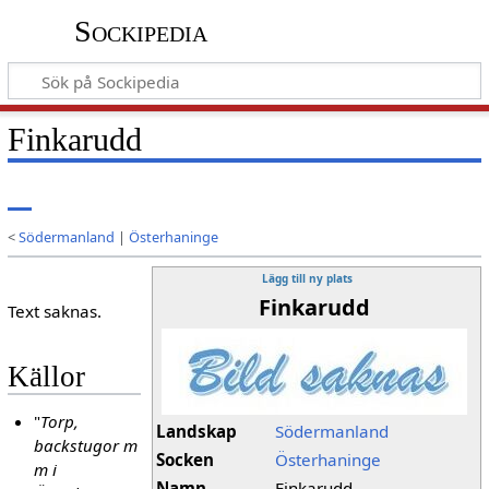
Sockipedia
Finkarudd
<
Södermanland
|
Österhaninge
Lägg till ny plats
Finkarudd
Text saknas.
Källor
"
Torp,
Landskap
Södermanland
backstugor m
Socken
Österhaninge
m i
Namn
Finkarudd