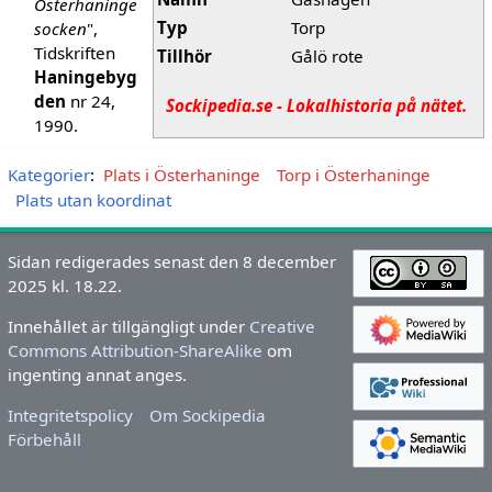
Österhaninge
Typ
Torp
socken
",
Tidskriften
Tillhör
Gålö rote
Haningebyg
den
nr 24,
Sockipedia.se - Lokalhistoria på nätet.
1990.
Kategorier
:
Plats i Österhaninge
Torp i Österhaninge
Plats utan koordinat
Sidan redigerades senast den 8 december
2025 kl. 18.22.
Innehållet är tillgängligt under
Creative
Commons Attribution-ShareAlike
om
ingenting annat anges.
Integritetspolicy
Om Sockipedia
Förbehåll