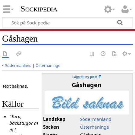
Sockipedia
Gåshagen
<
Södermanland
|
Österhaninge
Lägg till ny plats
Gåshagen
Text saknas.
Källor
"
Torp,
Landskap
Södermanland
backstugor m
Socken
Österhaninge
m i
Namn
Gåshagen