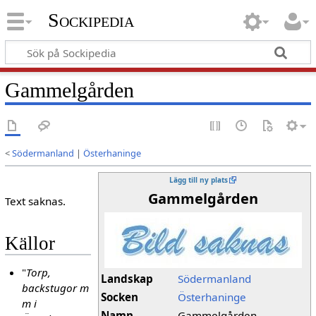
Sockipedia
Gammelgården
<
Södermanland
|
Österhaninge
Lägg till ny plats
Gammelgården
Text saknas.
Källor
"
Torp,
Landskap
Södermanland
backstugor m
Socken
Österhaninge
m i
Namn
Gammelgården