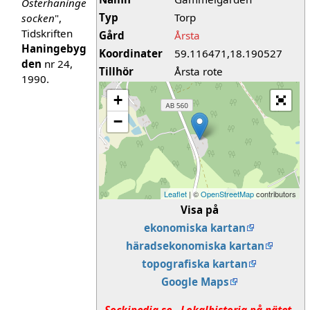
Österhaninge
Typ
Torp
socken
",
Tidskriften
Gård
Årsta
Haningebyg
Koordinater
59.116471,18.190527
den
nr 24,
Tillhör
Årsta rote
1990.
+
−
Leaflet
| ©
OpenStreetMap
contributors
Visa på
ekonomiska kartan
häradsekonomiska kartan
topografiska kartan
Google Maps