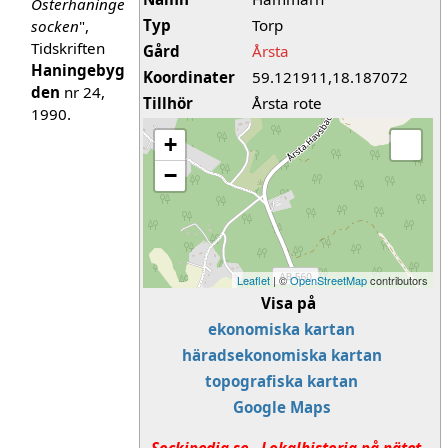
Österhaninge
Typ
Torp
socken
",
Tidskriften
Gård
Årsta
Haningebyg
Koordinater
59.121911,18.187072
den
nr 24,
Tillhör
Årsta rote
1990.
+
−
Leaflet
| ©
OpenStreetMap
contributors
Visa på
ekonomiska kartan
häradsekonomiska kartan
topografiska kartan
Google Maps