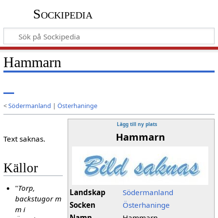
Sockipedia
Hammarn
<
Södermanland
|
Österhaninge
Lägg till ny plats
Hammarn
Text saknas.
Källor
"
Torp,
Landskap
Södermanland
backstugor m
Socken
Österhaninge
m i
Namn
Hammarn