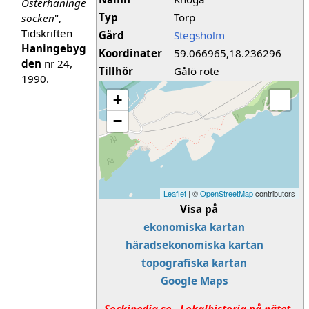
Österhaninge
Typ
Torp
socken
",
Tidskriften
Gård
Stegsholm
Haningebyg
Koordinater
59.066965,18.236296
den
nr 24,
Tillhör
Gålö rote
1990.
+
−
Leaflet
| ©
OpenStreetMap
contributors
Visa på
ekonomiska kartan
häradsekonomiska kartan
topografiska kartan
Google Maps