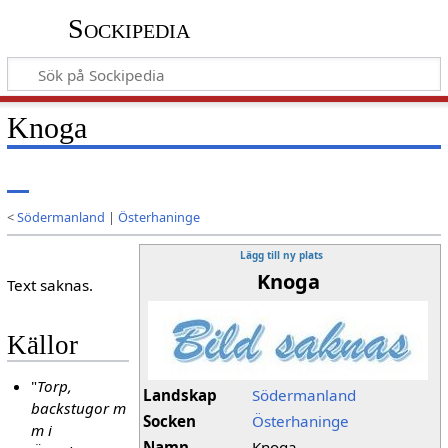
Sockipedia
Knoga
<
Södermanland
|
Österhaninge
Lägg till ny plats
Knoga
Text saknas.
Källor
"
Torp,
Landskap
Södermanland
backstugor m
Socken
Österhaninge
m i
Namn
Knoga