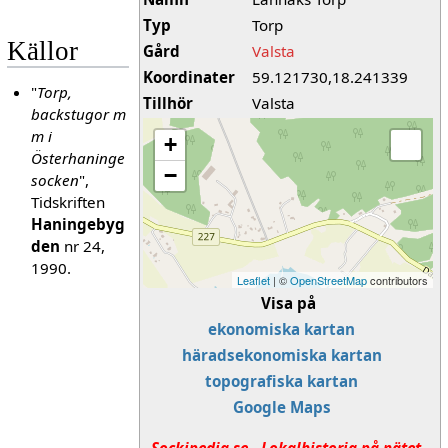
Typ
Torp
Källor
Gård
Valsta
Koordinater
59.121730,18.241339
"
Torp,
Tillhör
Valsta
backstugor m
m i
+
Österhaninge
−
socken
",
Tidskriften
Haningebyg
den
nr 24,
1990.
Leaflet
| ©
OpenStreetMap
contributors
Visa på
ekonomiska kartan
häradsekonomiska kartan
topografiska kartan
Google Maps