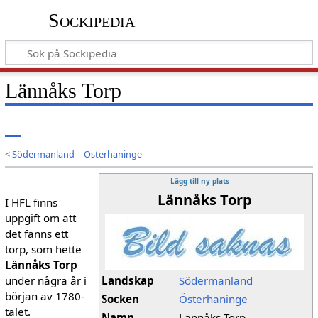
Sockipedia
Lännåks Torp
<
Södermanland
|
Österhaninge
Lägg till ny plats
Lännåks Torp
I HFL finns
uppgift om att
det fanns ett
torp, som hette
Lännåks Torp
under några år i
Landskap
Södermanland
början av 1780-
Socken
Österhaninge
talet.
Namn
Lännåks Torp