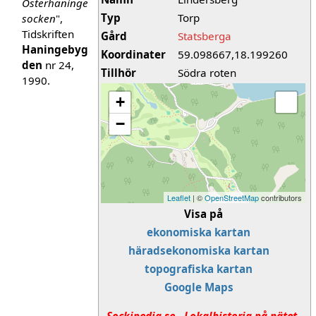
Österhaninge
Typ
Torp
socken
",
Tidskriften
Gård
Statsberga
Haningebyg
Koordinater
59.098667,18.199260
den
nr 24,
Tillhör
Södra roten
1990.
+
−
Leaflet
| ©
OpenStreetMap
contributors
Visa på
ekonomiska kartan
häradsekonomiska kartan
topografiska kartan
Google Maps