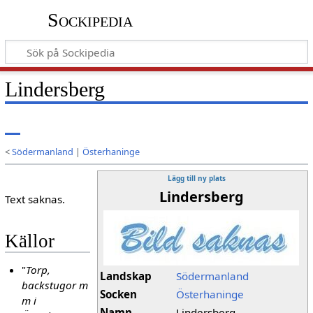
Sockipedia
Lindersberg
<
Södermanland
|
Österhaninge
Lägg till ny plats
Lindersberg
Text saknas.
Källor
"
Torp,
Landskap
Södermanland
backstugor m
Socken
Österhaninge
m i
Namn
Lindersberg