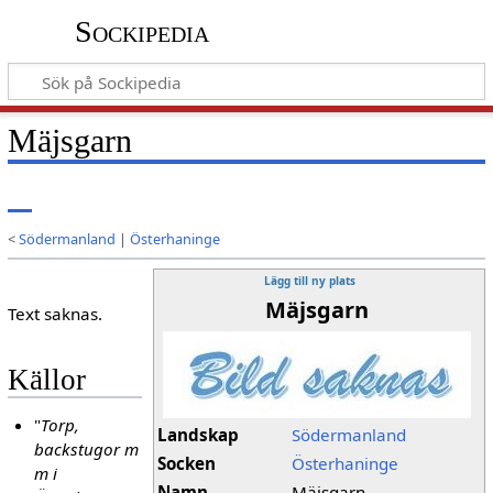
Sockipedia
Mäjsgarn
<
Södermanland
|
Österhaninge
Lägg till ny plats
Mäjsgarn
Text saknas.
Källor
"
Torp,
Landskap
Södermanland
backstugor m
Socken
Österhaninge
m i
Namn
Mäjsgarn