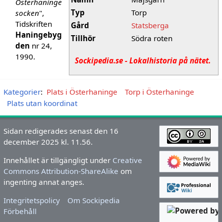
Österhaninge
Typ
Torp
socken
",
Tidskriften
Gård
Statsberga
Haningebyg
Tillhör
Södra roten
den
nr 24,
1990.
Sockipedia.se - Lokalhistoria på nätet.
Kategorier
:
Plats i Österhaninge
Torp i Österhaninge
Plats utan koordinat
Sidan redigerades senast den 16
december 2025 kl. 11.56.
Innehållet är tillgängligt under
Creative
Commons Attribution-ShareAlike
om
ingenting annat anges.
Integritetspolicy
Om Sockipedia
Förbehåll