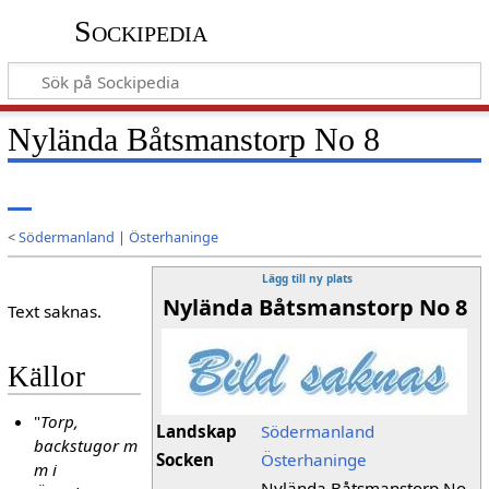
Sockipedia
Nylända Båtsmanstorp No 8
<
Södermanland
|
Österhaninge
Lägg till ny plats
Nylända Båtsmanstorp No 8
Text saknas.
Källor
"
Torp,
Landskap
Södermanland
backstugor m
Socken
Österhaninge
m i
Nylända Båtsmanstorp No