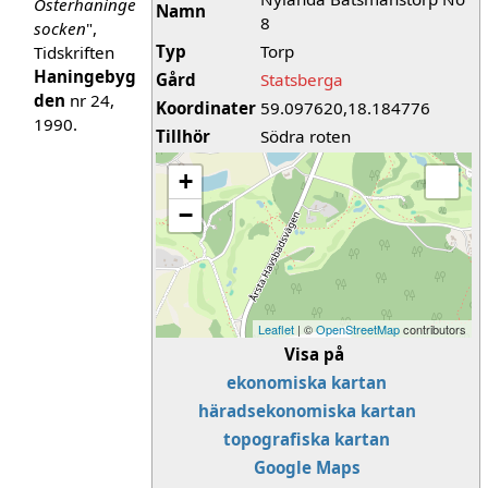
Österhaninge
Namn
8
socken
",
Typ
Torp
Tidskriften
Haningebyg
Gård
Statsberga
den
nr 24,
Koordinater
59.097620,18.184776
1990.
Tillhör
Södra roten
+
−
Leaflet
| ©
OpenStreetMap
contributors
Visa på
ekonomiska kartan
häradsekonomiska kartan
topografiska kartan
Google Maps