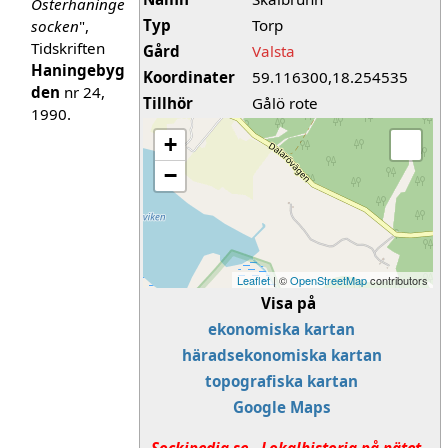
Österhaninge
Typ
Torp
socken
",
Tidskriften
Gård
Valsta
Haningebyg
Koordinater
59.116300,18.254535
den
nr 24,
Tillhör
Gålö rote
1990.
+
−
Leaflet
| ©
OpenStreetMap
contributors
Visa på
ekonomiska kartan
häradsekonomiska kartan
topografiska kartan
Google Maps