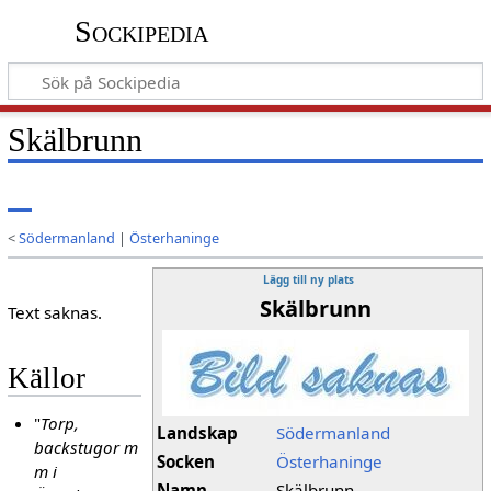
Sockipedia
Skälbrunn
<
Södermanland
|
Österhaninge
Lägg till ny plats
Skälbrunn
Text saknas.
Källor
"
Torp,
Landskap
Södermanland
backstugor m
Socken
Österhaninge
m i
Namn
Skälbrunn