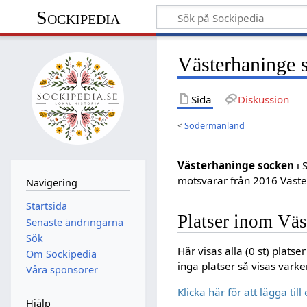
Sockipedia
Västerhaninge 
Sida
Diskussion
<
Södermanland
Västerhaninge socken
i 
motsvarar från 2016 Väster
Navigering
Startsida
Platser inom Vä
Senaste ändringarna
Sök
Här visas alla (0 st) plats
Om Sockipedia
inga platser så visas varken
Våra sponsorer
Klicka här för att lägga til
Hjälp