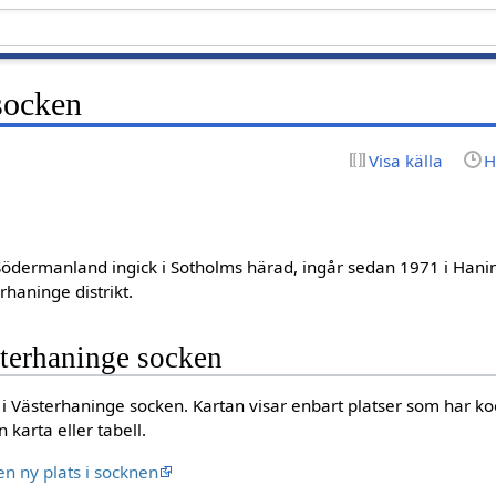
socken
Visa källa
H
Södermanland ingick i Sotholms härad, ingår sedan 1971 i Ha
haninge distrikt.
sterhaninge socken
er i Västerhaninge socken. Kartan visar enbart platser som har ko
 karta eller tabell.
l en ny plats i socknen