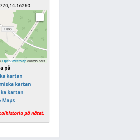
770,14.16260
 ©
OpenStreetMap
contributors
sa på
ka kartan
miska kartan
ska kartan
e Maps
kalhistoria på nätet.