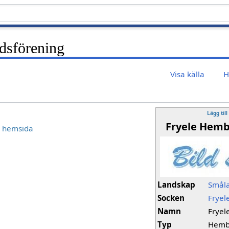
dsförening
Visa källa
H
Lägg till
Fryele Hemb
s hemsida
Landskap
Smål
Socken
Fryel
Namn
Fryel
Typ
Hemb