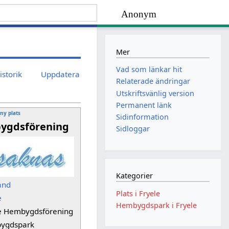
Anonym
Mer
Vad som länkar hit
istorik
Uppdatera
Relaterade ändringar
Utskriftsvänlig version
Permanent länk
 ny plats
Sidinformation
ygdsförening
Sidloggar
Kategorier
and
Plats i Fryele
e
Hembygdspark i Fryele
e Hembygdsförening
ygdspark