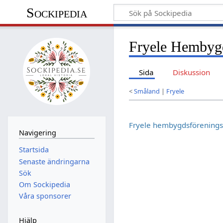
Sockipedia
Fryele Hembyg
Sida
Diskussion
<
Småland
|
Fryele
Fryele hembygdsförening
Navigering
Startsida
Senaste ändringarna
Sök
Om Sockipedia
Våra sponsorer
Hjälp