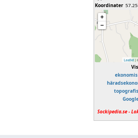
Koordinater
57.25
+
−
Leaflet
|
Vi
ekonomis
häradsekono
topografi
Googl
Sockipedia.se - Lo