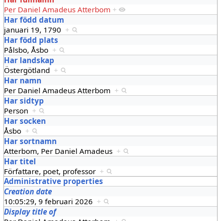
Per Daniel Amadeus Atterbom
+
Har född datum
januari 19, 1790
+
Har född plats
Pålsbo, Åsbo
+
Har landskap
Östergötland
+
Har namn
Per Daniel Amadeus Atterbom
+
Har sidtyp
Person
+
Har socken
Åsbo
+
Har sortnamn
Atterbom, Per Daniel Amadeus
+
Har titel
Författare, poet, professor
+
Administrative properties
Creation date
10:05:29, 9 februari 2026
+
Display title of