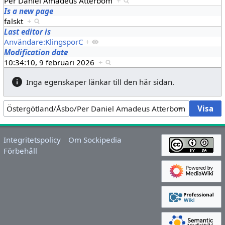
Per Daniel Amadeus Atterbom
+
Is a new page
falskt
+
Last editor is
Användare:KlingsporC
+
Modification date
10:34:10, 9 februari 2026
+
Inga egenskaper länkar till den här sidan.
Integritetspolicy
Om Sockipedia
Förbehåll