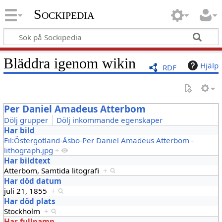
Sockipedia
Bläddra igenom wikin
Hjälp
RDF
Per Daniel Amadeus Atterbom
Dölj grupper
Dölj inkommande egenskaper
Har bild
Fil:Östergötland-Åsbo-Per Daniel Amadeus Atterbom -
lithograph.jpg
+
Har bildtext
Atterbom, Samtida litografi
+
Har död datum
juli 21, 1855
+
Har död plats
Stockholm
+
Har fullnamn