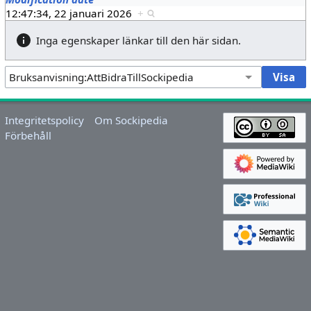
12:47:34, 22 januari 2026
+
Inga egenskaper länkar till den här sidan.
Integritetspolicy
Om Sockipedia
Förbehåll