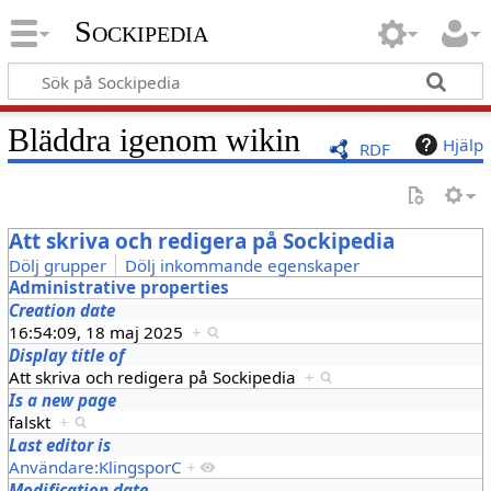
Sockipedia
Bläddra igenom wikin
Hjälp
RDF
Att skriva och redigera på Sockipedia
Dölj grupper
Dölj inkommande egenskaper
Administrative properties
Creation date
16:54:09, 18 maj 2025
+
Display title of
Att skriva och redigera på Sockipedia
+
Is a new page
falskt
+
Last editor is
Användare:KlingsporC
+
Modification date