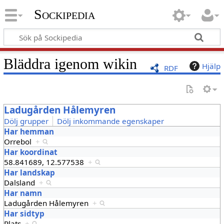
Sockipedia
Bläddra igenom wikin
Hjälp
RDF
Ladugården Hålemyren
Dölj grupper
Dölj inkommande egenskaper
Har hemman
Orrebol
+
Har koordinat
58.841689, 12.577538
+
Har landskap
Dalsland
+
Har namn
Ladugården Hålemyren
+
Har sidtyp
Plats
+