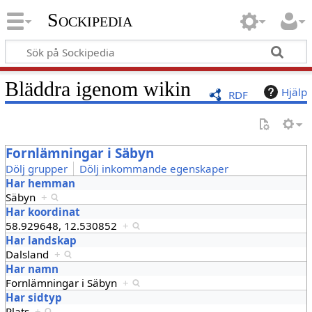
Sockipedia
Bläddra igenom wikin
Hjälp
RDF
Fornlämningar i Säbyn
Dölj grupper
Dölj inkommande egenskaper
Har hemman
Säbyn
+
Har koordinat
58.929648, 12.530852
+
Har landskap
Dalsland
+
Har namn
Fornlämningar i Säbyn
+
Har sidtyp
Plats
+