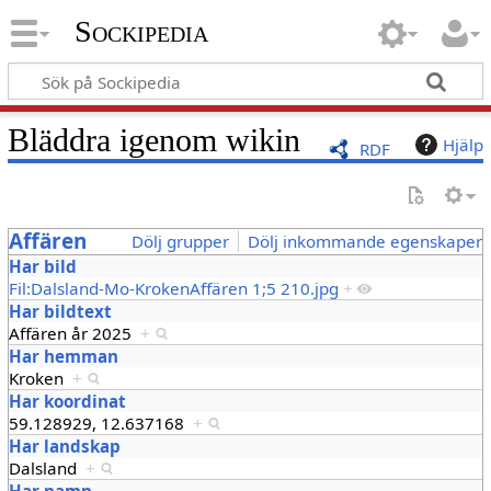
Sockipedia
Bläddra igenom wikin
Hjälp
RDF
Affären
Dölj grupper
Dölj inkommande egenskaper
Har bild
Fil:Dalsland-Mo-KrokenAffären 1;5 210.jpg
+
Har bildtext
Affären år 2025
+
Har hemman
Kroken
+
Har koordinat
59.128929, 12.637168
+
Har landskap
Dalsland
+
Har namn