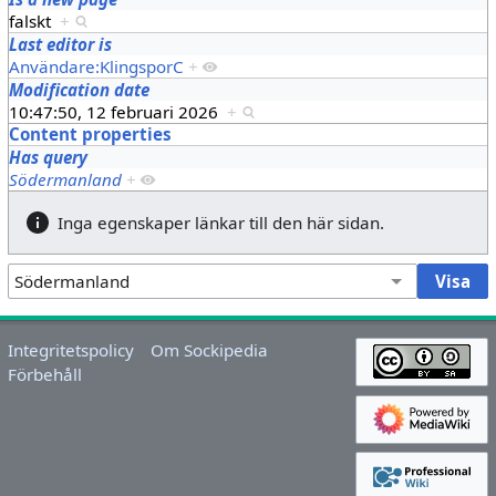
falskt
+
Last editor is
Användare:KlingsporC
+
Modification date
10:47:50, 12 februari 2026
+
Content properties
Has query
Södermanland
+
Inga egenskaper länkar till den här sidan.
Integritetspolicy
Om Sockipedia
Förbehåll