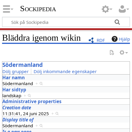
Sockipedia
Bläddra igenom wikin
Hjälp
RDF
Södermanland
Dölj grupper
Dölj inkommande egenskaper
Har namn
Södermanland
+
Har sidtyp
landskap
+
Administrative properties
Creation date
11:31:41, 24 juni 2025
+
Display title of
Södermanland
+
Is a new page