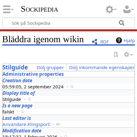
Sockipedia
Bläddra igenom wikin
Hjälp
RDF
Stilguide
Dölj grupper
Dölj inkommande egenskaper
Administrative properties
Creation date
05:59:05, 2 september 2024
+
Display title of
Stilguide
+
Is a new page
falskt
+
Last editor is
Användare:KlingsporC
+
Modification date
18:17:32, 1 februari 2026
+