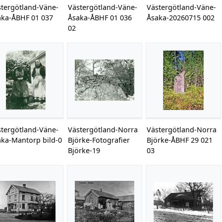
stergötland-Väne-
Västergötland-Väne-
Västergötland-Väne-
aka-ÅBHF 01 037
Åsaka-ÅBHF 01 036
Åsaka-20260715 002
02
stergötland-Väne-
Västergötland-Norra
Västergötland-Norra
aka-Mantorp bild-0
Björke-Fotografier
Björke-ÅBHF 29 021
Björke-19
03