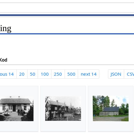
ing
Kod
ious 14
20
50
100
250
500
next 14
JSON
CS