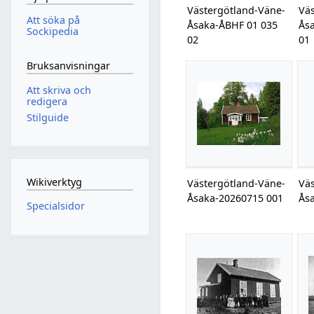
Västergötland-Väne-
Vä
Att söka på
Åsaka-ÅBHF 01 035
Ås
Sockipedia
02
01
Bruksanvisningar
Att skriva och
redigera
Stilguide
Wikiverktyg
Västergötland-Väne-
Vä
Åsaka-20260715 001
Ås
Specialsidor