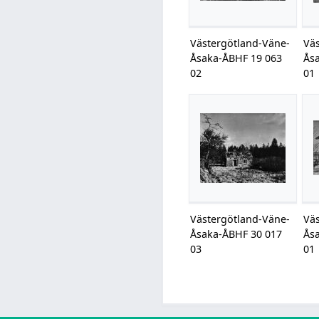
Västergötland-Väne-
Vä
Åsaka-ÅBHF 19 063
Ås
02
01
Västergötland-Väne-
Vä
Åsaka-ÅBHF 30 017
Ås
03
01