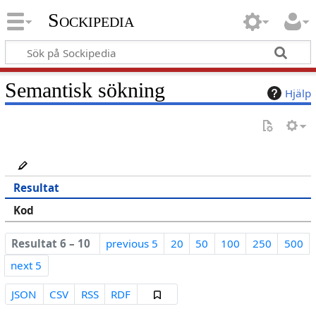
Sockipedia
Semantisk sökning
Hjälp
Resultat
Kod
Resultat 6 – 10
previous 5
20
50
100
250
500
next 5
JSON
CSV
RSS
RDF