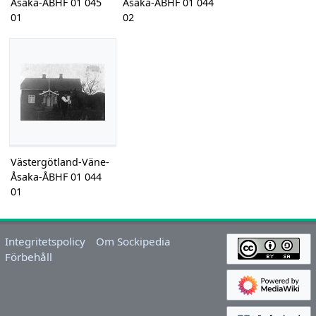
Åsaka-ÅBHF 01 045
Åsaka-ÅBHF 01 044
01
02
Västergötland-Väne-
Åsaka-ÅBHF 01 044
01
Integritetspolicy
Om Sockipedia
Förbehåll