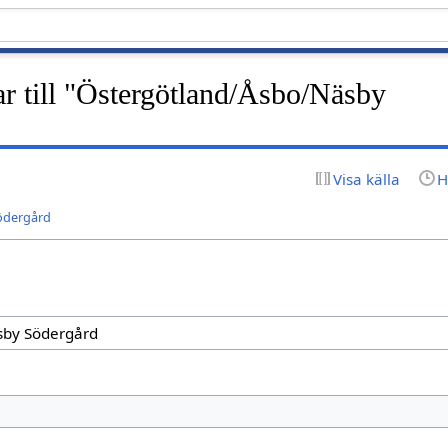
r till "Östergötland/Åsbo/Näsby
Visa källa
H
ödergård