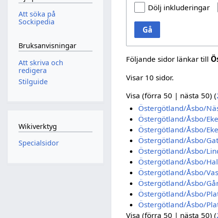
Dölj inkluderingar
Att söka på
Sockipedia
Gå
Bruksanvisningar
Följande sidor länkar till
Ö
Att skriva och
redigera
Visar 10 sidor.
Stilguide
Visa (
förra 50
|
nästa 50
) (
Östergötland/Åsbo/Nä
Östergötland/Åsbo/Eke
Wikiverktyg
Östergötland/Åsbo/Eke
Östergötland/Åsbo/Ga
Specialsidor
Östergötland/Åsbo/Li
Östergötland/Åsbo/Hal
Östergötland/Åsbo/Vas
Östergötland/Åsbo/Gå
Östergötland/Åsbo/Pla
Östergötland/Åsbo/Plat
Visa (
förra 50
|
nästa 50
) (