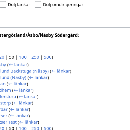
Dölj länkar
Dölj omdirigeringar
stergötland/Åsbo/Näsby Södergård
:
20
|
50
|
100
|
250
|
500
)
sby
(
← länkar
)
lund Backstuga (Näsby)
(
← länkar
)
lund (Näsby)
(
← länkar
)
tan
(
← länkar
)
ndhem
(
← länkar
)
lerstorp
(
← länkar
)
storp
(
← länkar
)
rdar
(
← länkar
)
tser
(
← länkar
)
ser Test
(
← länkar
)
20
|
50
|
100
|
250
|
500
)