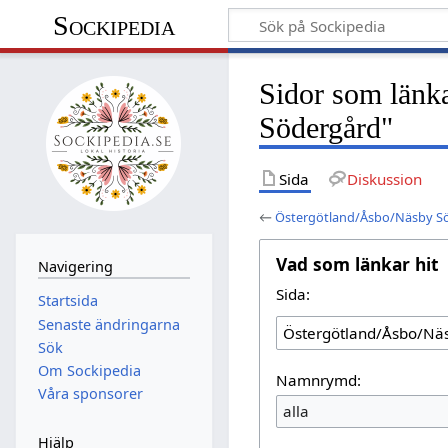
Sockipedia
Sidor som länka
Södergård"
Sida
Diskussion
←
Östergötland/Åsbo/Näsby S
Vad som länkar hit
Navigering
Sida:
Startsida
Senaste ändringarna
Sök
Om Sockipedia
Namnrymd:
Våra sponsorer
alla
Hjälp