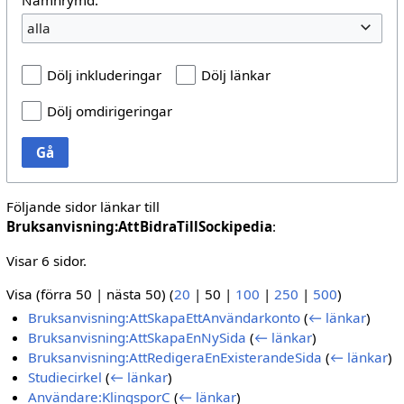
alla
Dölj inkluderingar
Dölj länkar
Dölj omdirigeringar
Gå
Följande sidor länkar till
Bruksanvisning:AttBidraTillSockipedia
:
Visar 6 sidor.
Visa (
förra 50
|
nästa 50
) (
20
|
50
|
100
|
250
|
500
)
Bruksanvisning:AttSkapaEttAnvändarkonto
(
← länkar
)
Bruksanvisning:AttSkapaEnNySida
(
← länkar
)
Bruksanvisning:AttRedigeraEnExisterandeSida
(
← länkar
)
Studiecirkel
(
← länkar
)
Användare:KlingsporC
(
← länkar
)