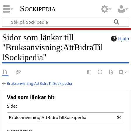
Sockipedia
Sidor som länkar till
Hjälp
"Bruksanvisning:AttBidraTil
lSockipedia"
←
Bruksanvisning:AttBidraTillSockipedia
Vad som länkar hit
Sida:
Namnrymd: