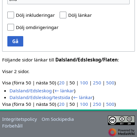
Dölj inkluderingar
Dölj länkar
Dölj omdirigeringar
Gå
Följande sidor länkar till
Dalsland/Edsleskog/Flaten
:
Visar 2 sidor.
Visa (
förra 50
|
nästa 50
) (
20
|
50
|
100
|
250
|
500
)
Dalsland/Edsleskog
(
← länkar
)
Dalsland/Edsleskog/testsida
(
← länkar
)
Visa (
förra 50
|
nästa 50
) (
20
|
50
|
100
|
250
|
500
)
Integritetspolicy
Om Sockipedia
Förbehåll