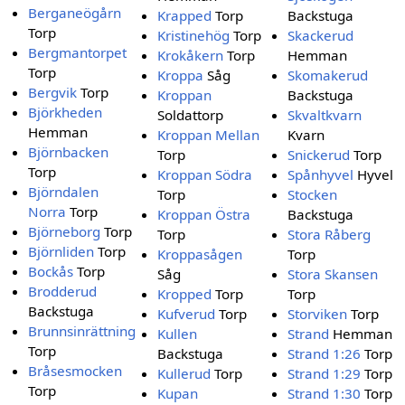
Berganeögårn
Krapped
Torp
Backstuga
Torp
Kristinehög
Torp
Skackerud
Bergmantorpet
Krokåkern
Torp
Hemman
Torp
Kroppa
Såg
Skomakerud
Bergvik
Torp
Kroppan
Backstuga
Björkheden
Soldattorp
Skvaltkvarn
Hemman
Kroppan Mellan
Kvarn
Björnbacken
Torp
Snickerud
Torp
Torp
Kroppan Södra
Spånhyvel
Hyvel
Björndalen
Torp
Stocken
Norra
Torp
Kroppan Östra
Backstuga
Björneborg
Torp
Torp
Stora Råberg
Björnliden
Torp
Kroppasågen
Torp
Bockås
Torp
Såg
Stora Skansen
Brodderud
Kropped
Torp
Torp
Backstuga
Kufverud
Torp
Storviken
Torp
Brunnsinrättning
Kullen
Strand
Hemman
Torp
Backstuga
Strand 1:26
Torp
Bråsesmocken
Kullerud
Torp
Strand 1:29
Torp
Torp
Kupan
Strand 1:30
Torp