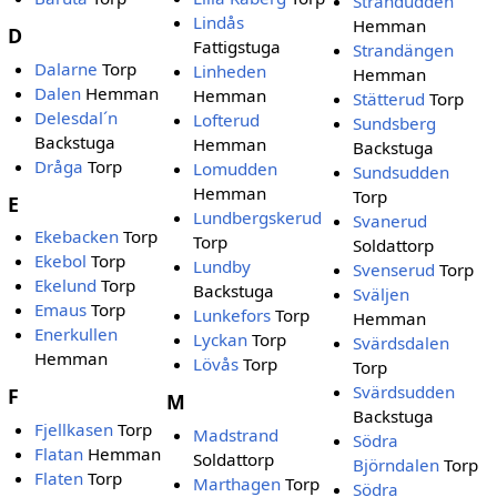
Strandudden
Lindås
Hemman
D
Fattigstuga
Strandängen
Dalarne
Torp
Linheden
Hemman
Dalen
Hemman
Hemman
Stätterud
Torp
Delesdal´n
Lofterud
Sundsberg
Backstuga
Hemman
Backstuga
Dråga
Torp
Lomudden
Sundsudden
Hemman
Torp
E
Lundbergskerud
Svanerud
Ekebacken
Torp
Torp
Soldattorp
Ekebol
Torp
Lundby
Svenserud
Torp
Ekelund
Torp
Backstuga
Sväljen
Emaus
Torp
Lunkefors
Torp
Hemman
Enerkullen
Lyckan
Torp
Svärdsdalen
Hemman
Lövås
Torp
Torp
Svärdsudden
F
M
Backstuga
Fjellkasen
Torp
Madstrand
Södra
Flatan
Hemman
Soldattorp
Björndalen
Torp
Flaten
Torp
Marthagen
Torp
Södra