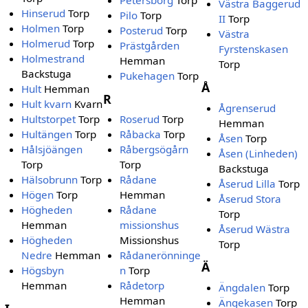
Petersborg
Torp
Västra Baggerud
Hinserud
Torp
Pilo
Torp
II
Torp
Holmen
Torp
Posterud
Torp
Västra
Holmerud
Torp
Prästgården
Fyrstenskasen
Holmestrand
Hemman
Torp
Backstuga
Pukehagen
Torp
Å
Hult
Hemman
R
Hult kvarn
Kvarn
Ågrenserud
Hultstorpet
Torp
Roserud
Torp
Hemman
Hultängen
Torp
Råbacka
Torp
Åsen
Torp
Hålsjöängen
Råbergsögårn
Åsen (Linheden)
Torp
Torp
Backstuga
Hälsobrunn
Torp
Rådane
Åserud Lilla
Torp
Högen
Torp
Hemman
Åserud Stora
Högheden
Rådane
Torp
Hemman
missionshus
Åserud Wästra
Högheden
Missionshus
Torp
Nedre
Hemman
Rådanerönninge
Ä
Högsbyn
n
Torp
Hemman
Rådetorp
Ängdalen
Torp
Hemman
Ängekasen
Torp