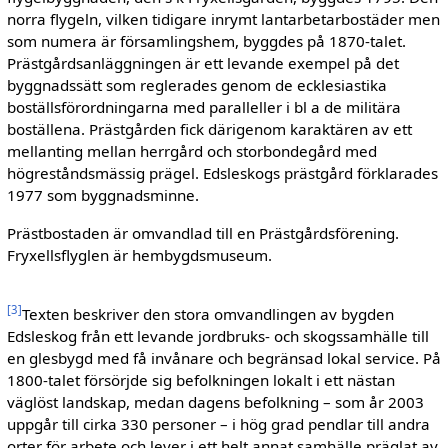
norra flygeln, vilken tidigare inrymt lantarbetarbostäder men
som numera är församlingshem, byggdes på 1870-talet.
Prästgårdsanläggningen är ett levande exempel på det
byggnadssätt som reglerades genom de ecklesiastika
boställsförordningarna med paralleller i bl a de militära
boställena. Prästgården fick därigenom karaktären av ett
mellanting mellan herrgård och storbondegård med
högreståndsmässig prägel. Edsleskogs prästgård förklarades
1977 som byggnadsminne.
Prästbostaden är omvandlad till en Prästgårdsförening.
Fryxellsflyglen är hembygdsmuseum.
[
3
]
Texten beskriver den stora omvandlingen av bygden
Edsleskog från ett levande jordbruks- och skogssamhälle till
en glesbygd med få invånare och begränsad lokal service. På
1800-talet försörjde sig befolkningen lokalt i ett nästan
väglöst landskap, medan dagens befolkning – som år 2003
uppgår till cirka 330 personer – i hög grad pendlar till andra
orter för arbete och lever i ett helt annat samhälle präglat av