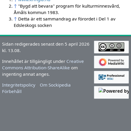
↑
"Bygd att bevara" program för kulturminnesvård,
Åmåls kommun 1983.
↑
Detta är ett sammandrag av förordet i Del 1 av
Edsleskogs socken
Sidan redigerades senast den 5 april 2026
kl. 13.08.
Innehållet är tillgängligt under
Creative
Commons Attribution-ShareAlike
om
ingenting annat anges.
Integritetspolicy
Om Sockipedia
Förbehåll