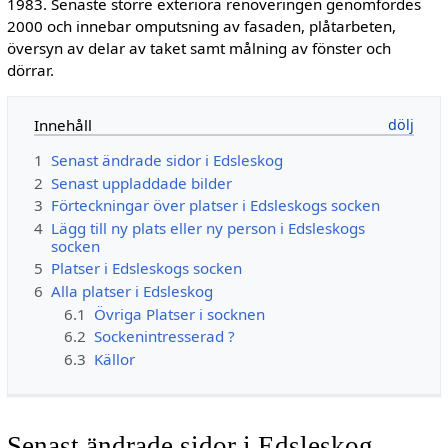
1983. Senaste större exteriöra renoveringen genomfördes
2000 och innebar omputsning av fasaden, plåtarbeten,
översyn av delar av taket samt målning av fönster och
dörrar.
Innehåll
1
Senast ändrade sidor i Edsleskog
2
Senast uppladdade bilder
3
Förteckningar över platser i Edsleskogs socken
4
Lägg till ny plats eller ny person i Edsleskogs
socken
5
Platser i Edsleskogs socken
6
Alla platser i Edsleskog
6.1
Övriga Platser i socknen
6.2
Sockenintresserad ?
6.3
Källor
Senast ändrade sidor i Edsleskog