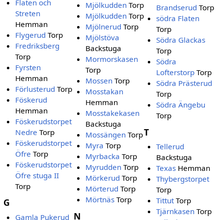
Flaten och
Mjölkudden
Torp
Brandserud
Torp
Streten
Mjölkudden
Torp
södra Flaten
Hemman
Mjölnerud
Torp
Torp
Flygerud
Torp
Mjölstöva
Södra Glackas
Fredriksberg
Backstuga
Torp
Torp
Mormorskasen
Södra
Fyrsten
Torp
Lofterstorp
Torp
Hemman
Mossen
Torp
Södra Prästerud
Förlusterud
Torp
Mosstakan
Torp
Föskerud
Hemman
Södra Ängebu
Hemman
Mosstakekasen
Torp
Föskerudstorpet
Backstuga
T
Nedre
Torp
Mossängen
Torp
Föskerudstorpet
Myra
Torp
Tellerud
Öfre
Torp
Myrbacka
Torp
Backstuga
Föskerudstorpet
Myrudden
Torp
Texas
Hemman
Öfre stuga II
Mörkerud
Torp
Thybergstorpet
Torp
Mörterud
Torp
Torp
Mörtnäs
Torp
Tittut
Torp
G
Tjärnkasen
Torp
N
Gamla Pukerud