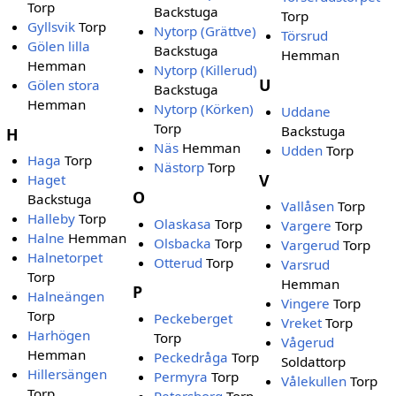
Torp
Backstuga
Torp
Gyllsvik
Torp
Nytorp (Grättve)
Törsrud
Gölen lilla
Backstuga
Hemman
Hemman
Nytorp (Killerud)
U
Gölen stora
Backstuga
Hemman
Nytorp (Körken)
Uddane
Torp
Backstuga
H
Näs
Hemman
Udden
Torp
Haga
Torp
Nästorp
Torp
V
Haget
O
Backstuga
Vallåsen
Torp
Halleby
Torp
Olaskasa
Torp
Vargere
Torp
Halne
Hemman
Olsbacka
Torp
Vargerud
Torp
Halnetorpet
Otterud
Torp
Varsrud
Torp
Hemman
P
Halneängen
Vingere
Torp
Torp
Peckeberget
Vreket
Torp
Harhögen
Torp
Vågerud
Hemman
Peckedråga
Torp
Soldattorp
Hillersängen
Permyra
Torp
Vålekullen
Torp
Torp