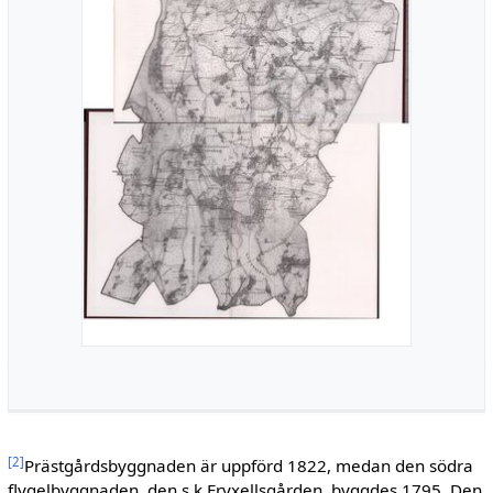
[
2
]
Prästgårdsbyggnaden är uppförd 1822, medan den södra
flygelbyggnaden, den s k Fryxellsgården, byggdes 1795. Den