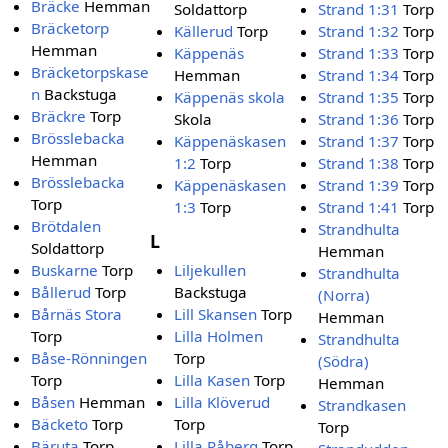
Bräcke
Hemman
Soldattorp
Strand 1:31
Torp
Bräcketorp
Källerud
Torp
Strand 1:32
Torp
Hemman
Käppenäs
Strand 1:33
Torp
Bräcketorpskase
Hemman
Strand 1:34
Torp
n
Backstuga
Käppenäs skola
Strand 1:35
Torp
Bräckre
Torp
Skola
Strand 1:36
Torp
Brösslebacka
Käppenäskasen
Strand 1:37
Torp
Hemman
1:2
Torp
Strand 1:38
Torp
Brösslebacka
Käppenäskasen
Strand 1:39
Torp
Torp
1:3
Torp
Strand 1:41
Torp
Brötdalen
Strandhulta
L
Soldattorp
Hemman
Buskarne
Torp
Liljekullen
Strandhulta
Bållerud
Torp
Backstuga
(Norra)
Bårnäs Stora
Lill Skansen
Torp
Hemman
Torp
Lilla Holmen
Strandhulta
Båse-Rönningen
Torp
(Södra)
Torp
Lilla Kasen
Torp
Hemman
Båsen
Hemman
Lilla Klöverud
Strandkasen
Bäcketo
Torp
Torp
Torp
Bäruta
Torp
Lilla Råberg
Torp