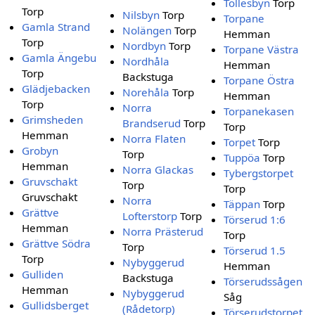
Tollesbyn
Torp
Torp
Nilsbyn
Torp
Torpane
Gamla Strand
Nolängen
Torp
Hemman
Torp
Nordbyn
Torp
Torpane Västra
Gamla Ängebu
Nordhåla
Hemman
Torp
Backstuga
Torpane Östra
Glädjebacken
Norehåla
Torp
Hemman
Torp
Norra
Torpanekasen
Grimsheden
Brandserud
Torp
Torp
Hemman
Norra Flaten
Torpet
Torp
Grobyn
Torp
Tuppöa
Torp
Hemman
Norra Glackas
Tybergstorpet
Gruvschakt
Torp
Torp
Gruvschakt
Norra
Täppan
Torp
Grättve
Lofterstorp
Torp
Törserud 1:6
Hemman
Norra Prästerud
Torp
Grättve Södra
Torp
Törserud 1.5
Torp
Nybyggerud
Hemman
Gulliden
Backstuga
Törserudssågen
Hemman
Nybyggerud
Såg
Gullidsberget
(Rådetorp)
Törserudstorpet