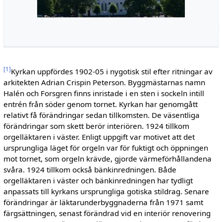
[
1
]
Kyrkan uppfördes 1902-05 i nygotisk stil efter ritningar av
arkitekten Adrian Crispin Peterson. Byggmästarnas namn
Halén och Forsgren finns inristade i en sten i sockeln intill
entrén från söder genom tornet. Kyrkan har genomgått
relativt få förändringar sedan tillkomsten. De väsentliga
förändringar som skett berör interiören. 1924 tillkom
orgelläktaren i väster. Enligt uppgift var motivet att det
ursprungliga läget för orgeln var för fuktigt och öppningen
mot tornet, som orgeln krävde, gjorde värmeförhållandena
svåra. 1924 tillkom också bänkinredningen. Både
orgelläktaren i väster och bänkinredningen har tydligt
anpassats till kyrkans ursprungliga gotiska stildrag. Senare
förändringar är läktarunderbyggnaderna från 1971 samt
färgsättningen, senast förändrad vid en interiör renovering