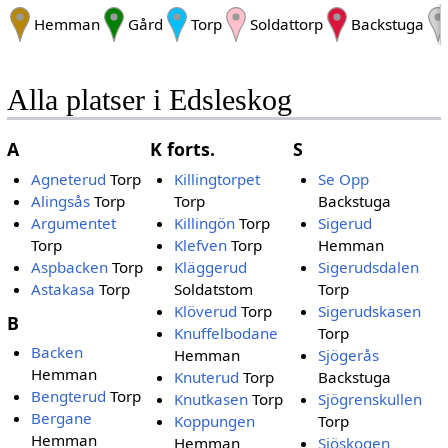
Hemman
Gård
Torp
Soldattorp
Backstuga
Alla platser i Edsleskog
A
K forts.
S
Agneterud
Torp
Killingtorpet
Se Opp
Alingsås
Torp
Torp
Backstuga
Argumentet
Killingön
Torp
Sigerud
Torp
Klefven
Torp
Hemman
Aspbacken
Torp
Kläggerud
Sigerudsdalen
Astakasa
Torp
Soldatstom
Torp
Klöverud
Torp
Sigerudskasen
B
Knuffelbodane
Torp
Backen
Hemman
Sjögerås
Hemman
Knuterud
Torp
Backstuga
Bengterud
Torp
Knutkasen
Torp
Sjögrenskullen
Bergane
Koppungen
Torp
Hemman
Hemman
Sjöskogen