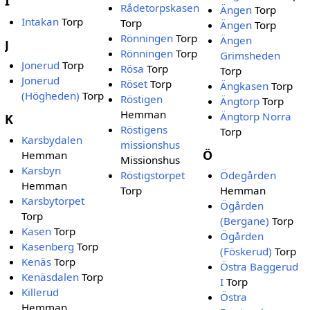
I
Rådetorpskasen
Ängen
Torp
Intakan
Torp
Torp
Ängen
Torp
Rönningen
Torp
Ängen
J
Rönningen
Torp
Grimsheden
Jonerud
Torp
Rösa
Torp
Torp
Jonerud
Röset
Torp
Ängkasen
Torp
(Högheden)
Torp
Röstigen
Ängtorp
Torp
Hemman
Ängtorp Norra
K
Röstigens
Torp
Karsbydalen
missionshus
Ö
Hemman
Missionshus
Karsbyn
Röstigstorpet
Ödegården
Hemman
Torp
Hemman
Karsbytorpet
Ögården
Torp
(Bergane)
Torp
Kasen
Torp
Ögården
Kasenberg
Torp
(Föskerud)
Torp
Kenäs
Torp
Östra Baggerud
Kenäsdalen
Torp
I
Torp
Killerud
Östra
Hemman