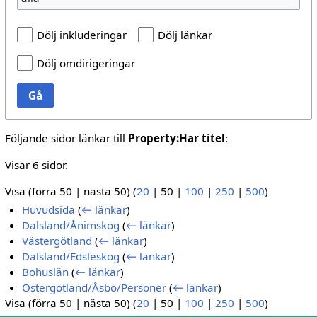
Dölj inkluderingar
Dölj länkar
Dölj omdirigeringar
Gå
Följande sidor länkar till
Property:Har titel
:
Visar 6 sidor.
Visa (
förra 50
|
nästa 50
) (
20
|
50
|
100
|
250
|
500
)
Huvudsida
(
← länkar
)
Dalsland/Ånimskog
(
← länkar
)
Västergötland
(
← länkar
)
Dalsland/Edsleskog
(
← länkar
)
Bohuslän
(
← länkar
)
Östergötland/Åsbo/Personer
(
← länkar
)
Visa (
förra 50
|
nästa 50
) (
20
|
50
|
100
|
250
|
500
)