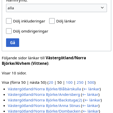
alla
Dölj inkluderingar
Dölj länkar
Dölj omdirigeringar
Gå
Följande sidor länkar till
Västergötland/Norra
Björke/Alvhem (Vittene)
:
Visar 10 sidor.
Visa (
förra 50
|
nästa 50
) (
20
|
50
|
100
|
250
|
500
)
Västergötland/Norra Björke/Blåbärskulla
(
← länkar
)
Västergötland/Norra Björke/Andersberg
(
← länkar
)
Västergötland/Norra Björke/Backstuga(2)
(
← länkar
)
Västergötland/Norra Björke/Anna Stinas
(
← länkar
)
Västergötland/Norra Björke/Dombacken
(
← länkar
)