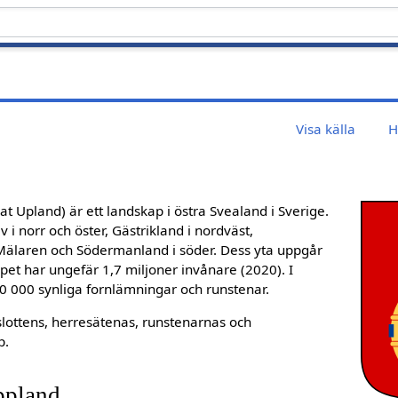
Visa källa
H
vat Upland) är ett landskap i östra Svealand i Sverige.
i norr och öster, Gästrikland i nordväst,
Mälaren och Södermanland i söder. Dess yta uppgår
apet har ungefär 1,7 miljoner invånare (2020). I
50 000 synliga fornlämningar och runstenar.
slottens, herresätenas, runstenarnas och
p.
ppland