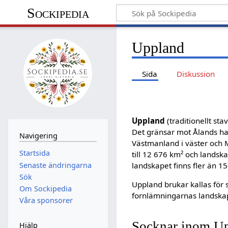
Sockipedia
Uppland
Sida
Diskussion
Uppland
(traditionellt sta
Det gränsar mot Ålands hav 
Navigering
Västmanland i väster och 
Startsida
till 12 676 km² och landsk
Senaste ändringarna
landskapet finns fler än 1
Sök
Uppland brukar kallas för 
Om Sockipedia
fornlämningarnas landska
Våra sponsorer
Socknar inom U
Hjälp