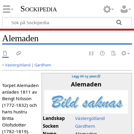
Sockipedia
Alemaden
<
Västergötland
|
Gärdhem
Lägg till ny plats
Alemaden
Torpet Alemaden
anlades 1811 av
Bengt Nilsson
(1772-1832) och
hans hustru
Britta
Landskap
Västergötland
Olofsdotter
Socken
Gärdhem
(1782-1819).
Namn
Alemaden