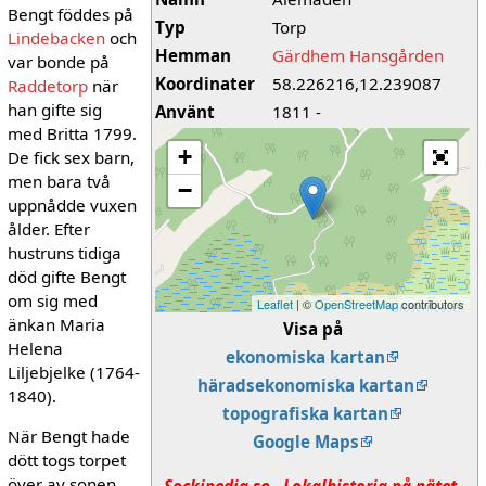
Bengt föddes på
Typ
Torp
Lindebacken
och
Hemman
Gärdhem Hansgården
var bonde på
Koordinater
58.226216,12.239087
Raddetorp
när
han gifte sig
Använt
1811 -
med Britta 1799.
+
De fick sex barn,
men bara två
−
uppnådde vuxen
ålder. Efter
hustruns tidiga
död gifte Bengt
om sig med
Leaflet
| ©
OpenStreetMap
contributors
änkan Maria
Visa på
Helena
ekonomiska kartan
Liljebjelke (1764-
häradsekonomiska kartan
1840).
topografiska kartan
När Bengt hade
Google Maps
dött togs torpet
över av sonen