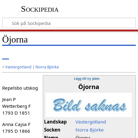
Sockipedia
Öjorna
<
Västergötland
|
Norra Björke
Lägg till ny plats
Öjorna
Repelsbo utskog
Jean P
Wetterberg F
1793 D 1851
Landskap
Västergötland
Anna Cajsa F
Socken
Norra Björke
1795 D 1866
Namn
Öjorna