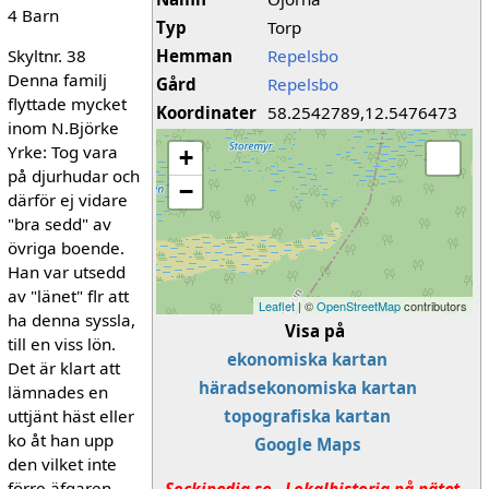
4 Barn
Typ
Torp
Hemman
Repelsbo
Skyltnr. 38
Denna familj
Gård
Repelsbo
flyttade mycket
Koordinater
58.2542789,12.5476473
inom N.Björke
Yrke: Tog vara
+
på djurhudar och
−
därför ej vidare
"bra sedd" av
övriga boende.
Han var utsedd
av "länet" flr att
Leaflet
| ©
OpenStreetMap
contributors
ha denna syssla,
Visa på
till en viss lön.
ekonomiska kartan
Det är klart att
häradsekonomiska kartan
lämnades en
topografiska kartan
uttjänt häst eller
ko åt han upp
Google Maps
den vilket inte
förre äfgaren