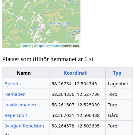
Leaflet
| ©
OpenStreetMap
contributors
Platser som tillhör hemmanet är 6 st
Namn
Koordinat
Typ
Björkås
58.26734, 12.504745
Lägenhet
Hemaden
58.264336, 12.527736
Torp
Lövdalsmaden
58.261507, 12.525939
Torp
Repelsbo 1
58.267031, 12.506438
Gård
Svedjan(Repelsbo)
58.264578, 12.503695
Torp