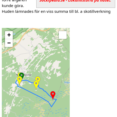
Sockipedia.se - Lokalhistoria på nätet.
kunde göra.
Huden lämnades för en viss summa till bl. a skotillverkning
+
−