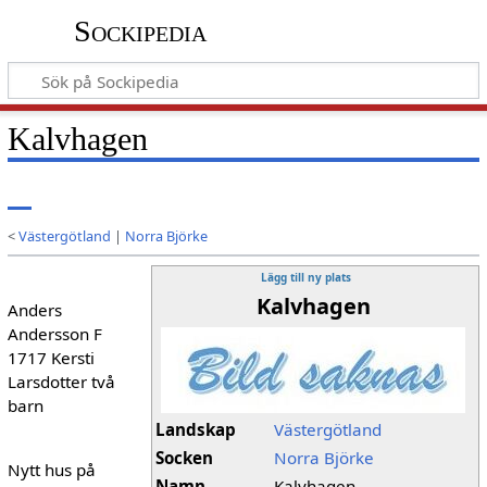
Sockipedia
Kalvhagen
<
Västergötland
|
Norra Björke
Lägg till ny plats
Kalvhagen
Anders
Andersson F
1717 Kersti
Larsdotter två
barn
Landskap
Västergötland
Socken
Norra Björke
Nytt hus på
Namn
Kalvhagen