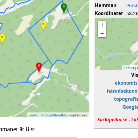
Hemman
Pers
Koordinater
58.2
+
−
Leaflet
|
Vi
ekonomis
häradsekono
topografi
Googl
Leaflet
| ©
OpenStreetMap
contributors
Sockipedia.se - Lo
mmanet är 8 st