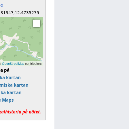
bo
631947,12.4735275
 ©
OpenStreetMap
contributors
sa på
ka kartan
miska kartan
ska kartan
e Maps
kalhistoria på nätet.