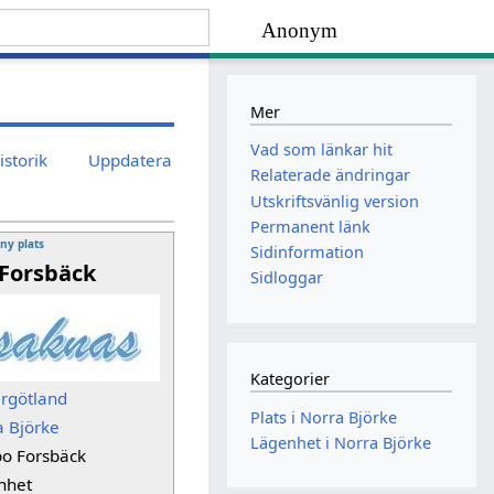
Anonym
Mer
Vad som länkar hit
istorik
Uppdatera
Relaterade ändringar
Utskriftsvänlig version
Permanent länk
 ny plats
Sidinformation
Forsbäck
Sidloggar
Kategorier
ergötland
Plats i Norra Björke
a Björke
Lägenhet i Norra Björke
bo Forsbäck
nhet