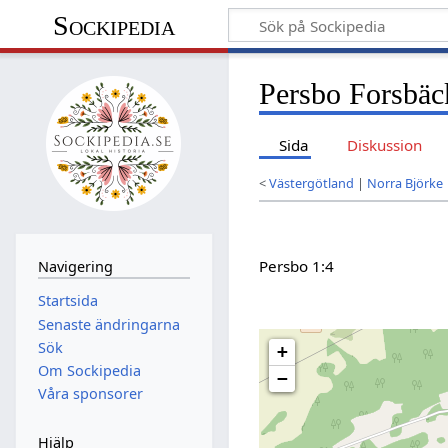
Sockipedia
Persbo Forsbäc
Sida
Diskussion
<
Västergötland
|
Norra Björke
Persbo 1:4
Navigering
Startsida
Senaste ändringarna
Sök
+
Om Sockipedia
−
Våra sponsorer
Hjälp