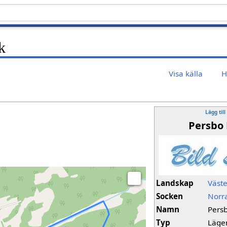
k
Visa källa
H
Lägg till
Persbo 
Landskap
Väst
Socken
Norr
Namn
Pers
Typ
Läge