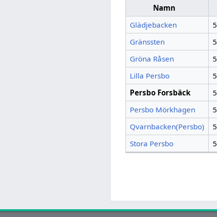
Namn
Glädjebacken
5
Gränssten
5
Gröna Råsen
5
Lilla Persbo
5
Persbo Forsbäck
5
Persbo Mörkhagen
5
Qvarnbacken(Persbo)
5
Stora Persbo
5