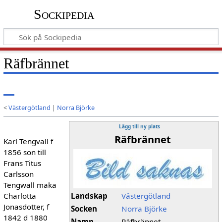
Sockipedia
Räfbrännet
<
Västergötland
|
Norra Björke
Lägg till ny plats
Räfbrännet
Karl Tengvall f
1856 son till
Frans Titus
Carlsson
Tengwall maka
Charlotta
Landskap
Västergötland
Jonasdotter, f
Socken
Norra Björke
1842 d 1880
Namn
Räfbrännet