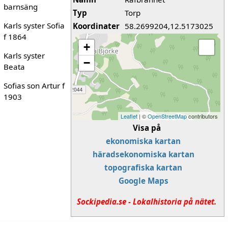
barnsäng
Typ
Torp
Karls syster Soﬁa
Koordinater
58.2699204,12.5173025
f 1864
+
Karls syster
−
Beata
Soﬁas son Artur f
1903
Leaflet
| ©
OpenStreetMap
contributors
Visa på
ekonomiska kartan
häradsekonomiska kartan
topografiska kartan
Google Maps
Sockipedia.se - Lokalhistoria på nätet.