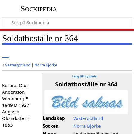
Sockipedia
Soldatboställe nr 364
<
Västergötland
|
Norra Björke
Lägg till ny plats
Soldatboställe nr 364
Korpral Olof
Andersson
Wennberg F
1849 D 1927
Augusta
Olofsdotter F
Landskap
Västergötland
1853
Socken
Norra Björke
Namn
Soldatboställe nr 364