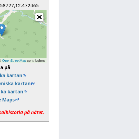
258727,12.472465
 ©
OpenStreetMap
contributors
sa på
ka kartan
miska kartan
ska kartan
e Maps
kalhistoria på nätet.