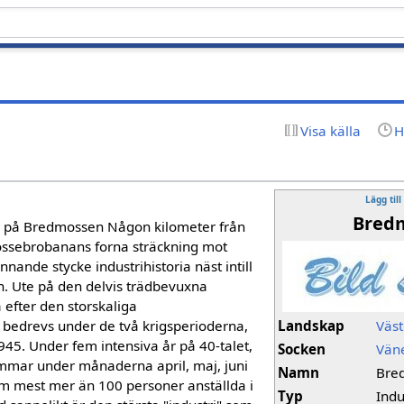
Visa källa
H
Lägg till
Bred
ng på Bredmossen Någon kilometer från
ssebrobanans forna sträckning mot
nnande stycke industrihistoria näst intill
n. Ute på den delvis trädbevuxna
 efter den storskaliga
bedrevs under de två krigsperioderna,
Landskap
Väst
45. Under fem intensiva år på 40-talet,
Socken
Vän
mmar under månaderna april, maj, juni
Namn
Bre
 som mest mer än 100 personer anställda i
Typ
Indu