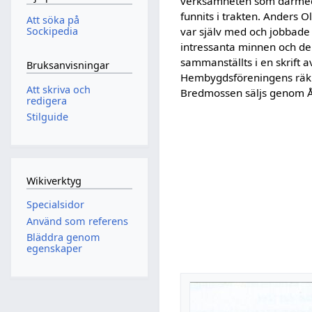
verksamheten som därmed s
funnits i trakten. Anders
Att söka på
var själv med och jobbade
Sockipedia
intressanta minnen och del
sammanställts i en skrift a
Bruksanvisningar
Hembygdsföreningens räkn
Att skriva och
Bredmossen säljs genom 
redigera
Stilguide
Wikiverktyg
Specialsidor
Använd som referens
Bläddra genom
egenskaper