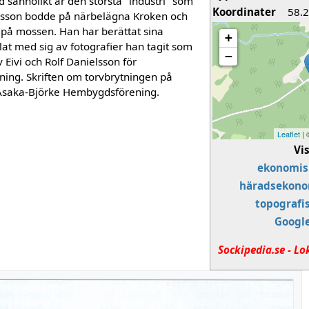
annolikt är den största "industri" som
Koordinater
58.
 Olsson bodde på närbelägna Kroken och
 på mossen. Han har berättat sina
+
at med sig av fotografier han tagit som
−
v Eivi och Rolf Danielsson för
ing. Skriften om torvbrytningen på
Åsaka-Björke Hembygdsförening.
Leaflet
|
Vi
ekonomis
häradsekono
topografi
Googl
Sockipedia.se - Lo