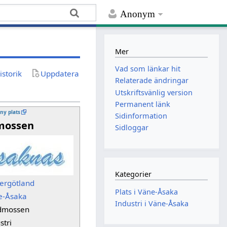
Anonym
Mer
Vad som länkar hit
istorik
Uppdatera
Relaterade ändringar
Utskriftsvänlig version
Permanent länk
 ny plats
Sidinformation
mossen
Sidloggar
Kategorier
ergötland
Plats i Väne-Åsaka
e-Åsaka
Industri i Väne-Åsaka
dmossen
stri