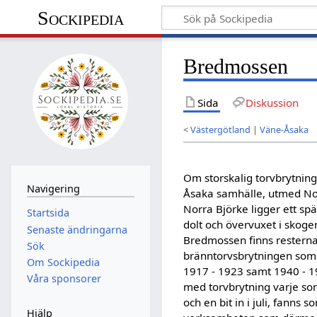
Sockipedia
Bredmossen
Sida
Diskussion
<
Västergötland
|
Väne-Åsaka
Om storskalig torvbrytni
Navigering
Åsaka samhälle, utmed No
Norra Björke ligger ett spä
Startsida
dolt och övervuxet i skoge
Senaste ändringarna
Bredmossen finns resterna
Sök
bränntorvsbrytningen som 
Om Sockipedia
1917 - 1923 samt 1940 - 19
Våra sponsorer
med torvbrytning varje so
och en bit in i juli, fanns
Hjälp